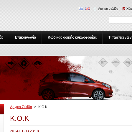
Αρχική σελίδα
Χάρ
άς
Επικοινωνία
Κώδικας οδικής κυκλοφορίας
Τι πρέπει να 
Αρχική Σελίδα
>
K.O.K
K.O.K
2014-01-03 23:18